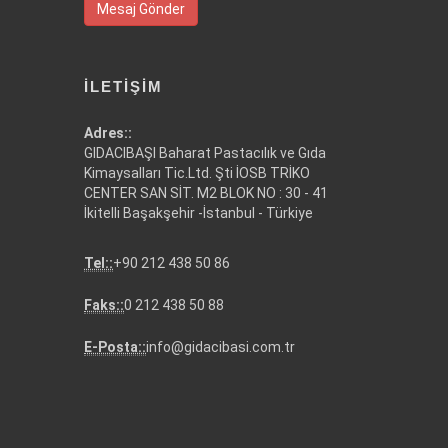
Mesaj Gönder
İLETIŞIM
Adres::
GIDACIBAŞI Baharat Pastacılık ve Gıda
Kimaysalları Tic.Ltd. Şti İOSB TRİKO
CENTER SAN SİT. M2 BLOK NO : 30 - 41
İkitelli Başakşehir -İstanbul - Türkiye
Tel::
+90 212 438 50 86
Faks::
0 212 438 50 88
E-Posta::
info@gidacibasi.com.tr