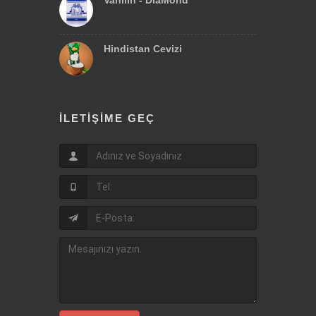
Vanilin - DiaMond
Hindistan Cevizi
İLETIŞIME GEÇ