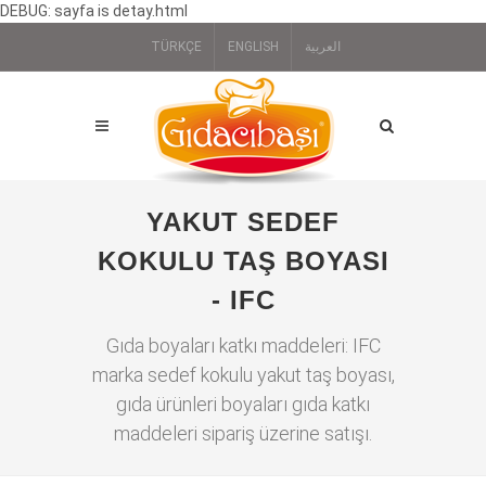
DEBUG: sayfa is detay.html
TÜRKÇE
ENGLISH
العربية
YAKUT SEDEF
KOKULU TAŞ BOYASI
- IFC
Gıda boyaları katkı maddeleri: IFC
marka sedef kokulu yakut taş boyası,
gıda ürünleri boyaları gıda katkı
maddeleri sipariş üzerine satışı.