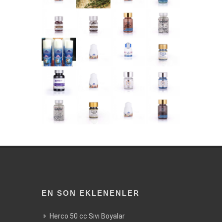
EN SON EKLENENLER
Herco 50 cc Sıvı Boyalar