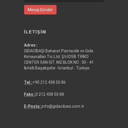
Mesaj Gönder
İLETIŞIM
Adres::
GIDACIBAŞI Baharat Pastacılık ve Gıda
Kimaysalları Tic.Ltd. Şti İOSB TRİKO
CENTER SAN SİT. M2 BLOK NO : 30 - 41
İkitelli Başakşehir -İstanbul - Türkiye
Tel::
+90 212 438 50 86
Faks::
0 212 438 50 88
E-Posta::
info@gidacibasi.com.tr