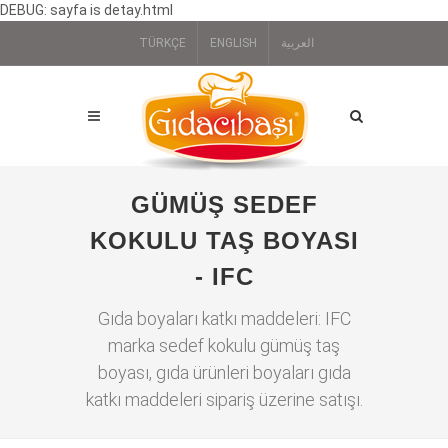
DEBUG: sayfa is detay.html
TÜRKÇE
ENGLISH
العربية
GÜMÜŞ SEDEF
KOKULU TAŞ BOYASI
- IFC
Gıda boyaları katkı maddeleri: IFC
marka sedef kokulu gümüş taş
boyası, gıda ürünleri boyaları gıda
katkı maddeleri sipariş üzerine satışı.