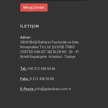
Mesaj Gönder
İLETIŞIM
Adres::
GIDACIBAŞI Baharat Pastacılık ve Gıda
Kimaysalları Tic.Ltd. Şti İOSB TRİKO
CENTER SAN SİT. M2 BLOK NO : 30 - 41
İkitelli Başakşehir -İstanbul - Türkiye
Tel::
+90 212 438 50 86
Faks::
0 212 438 50 88
E-Posta::
info@gidacibasi.com.tr