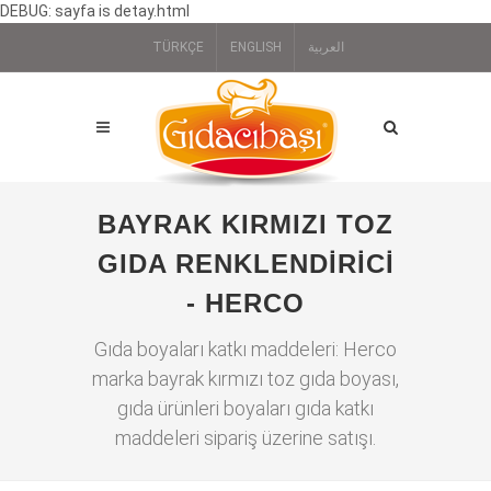
DEBUG: sayfa is detay.html
TÜRKÇE
ENGLISH
العربية
BAYRAK KIRMIZI TOZ
GIDA RENKLENDIRICI
- HERCO
Gıda boyaları katkı maddeleri: Herco
marka bayrak kırmızı toz gıda boyası,
gıda ürünleri boyaları gıda katkı
maddeleri sipariş üzerine satışı.