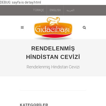
DEBUG: sayfa is detay.html
TÜRKÇE
ENGLISH
العربية
RENDELENMIŞ
HINDISTAN CEVIZI
Rendelenmiş Hindistan Cevizi
KATEGORILER