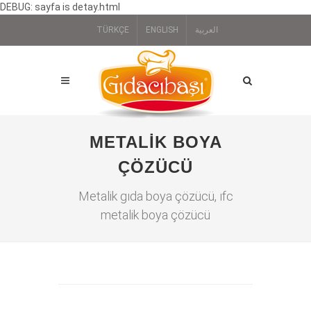
DEBUG: sayfa is detay.html
TÜRKÇE
ENGLISH
العربية
METALIK BOYA
ÇÖZÜCÜ
Metalik gıda boya çözücü, ıfc
metalik boya çözücü