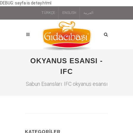
DEBUG: sayfa is detay.html
TÜRKÇE
ENGLISH
العربية
OKYANUS ESANSI -
IFC
Sabun Esansları: IFC okyanus esansı
KATEGORILER