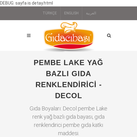
DEBUG: sayfa is detay.html
TÜRKÇE
ENGLISH
العربية
PEMBE LAKE YAĞ
BAZLI GIDA
RENKLENDIRICI -
DECOL
Gıda Boyaları: Decol pembe Lake
renk yağ bazlı gıda bayası, gıda
renklendirici pembe gıda katkı
maddesi.