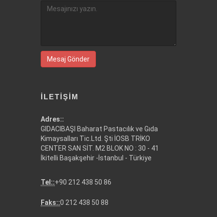
Mesaj Gönder
İLETIŞIM
Adres::
GIDACIBAŞI Baharat Pastacılık ve Gıda
Kimaysalları Tic.Ltd. Şti İOSB TRİKO
CENTER SAN SİT. M2 BLOK NO : 30 - 41
İkitelli Başakşehir -İstanbul - Türkiye
Tel::
+90 212 438 50 86
Faks::
0 212 438 50 88