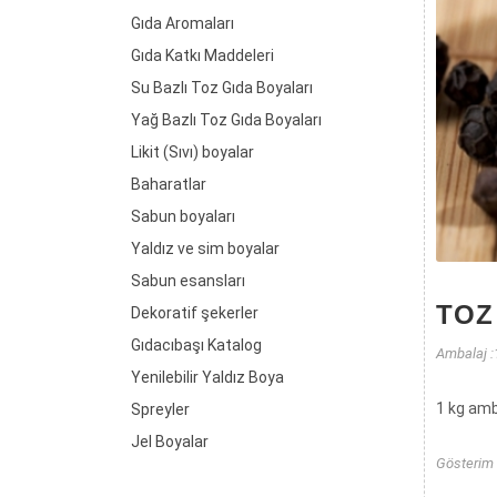
Gıda Aromaları
Gıda Katkı Maddeleri
Su Bazlı Toz Gıda Boyaları
Yağ Bazlı Toz Gıda Boyaları
Likit (Sıvı) boyalar
Baharatlar
Sabun boyaları
Yaldız ve sim boyalar
Sabun esansları
TOZ
Dekoratif şekerler
Gıdacıbaşı Katalog
Ambalaj :
Yenilebilir Yaldız Boya
1 kg amb
Spreyler
Jel Boyalar
Gösterim 