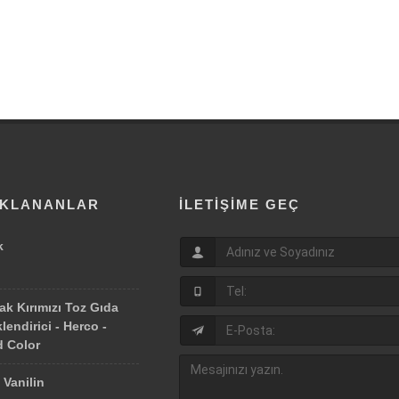
IKLANANLAR
İLETIŞIME GEÇ
k
ak Kırımızı Toz Gıda
lendirici - Herco -
 Color
 Vanilin