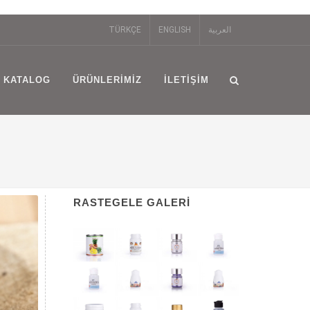
TÜRKÇE
ENGLISH
العربية
KATALOG
ÜRÜNLERIMIZ
İLETIŞIM
RASTEGELE GALERI