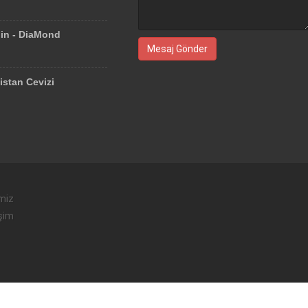
lin - DiaMond
Mesaj Gönder
istan Cevizi
imiz
işim