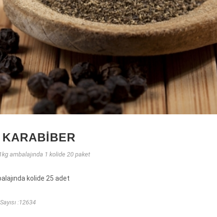
 KARABIBER
1kg ambalajında 1 kolide 20 paket
alajında kolide 25 adet
Sayısı :12634