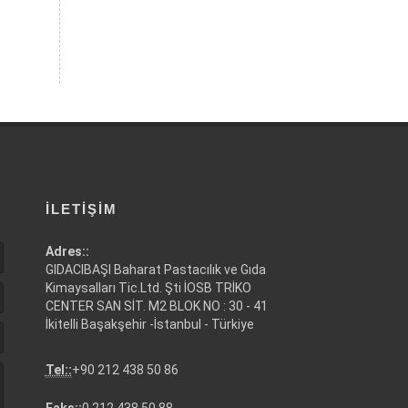
İLETIŞIM
Adres::
GIDACIBAŞI Baharat Pastacılık ve Gıda
Kimaysalları Tic.Ltd. Şti İOSB TRİKO
CENTER SAN SİT. M2 BLOK NO : 30 - 41
İkitelli Başakşehir -İstanbul - Türkiye
Tel::
+90 212 438 50 86