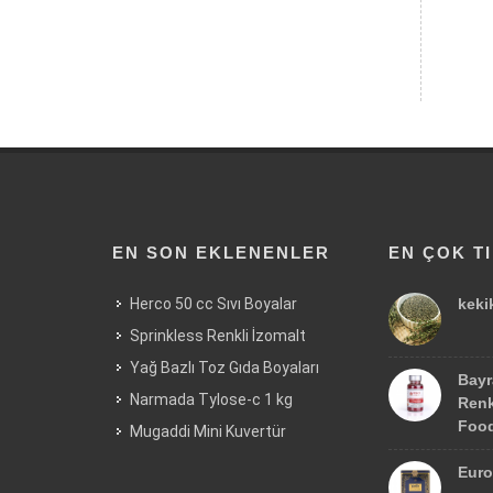
EN SON EKLENENLER
EN ÇOK T
Herco 50 cc Sıvı Boyalar
keki
Sprinkless Renkli İzomalt
Yağ Bazlı Toz Gıda Boyaları
Bayr
Narmada Tylose-c 1 kg
Renk
Food
Mugaddi Mini Kuvertür
Euro