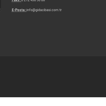
Faks::
0 212 438 50 88
E-Posta::
info@gidacibasi.com.tr