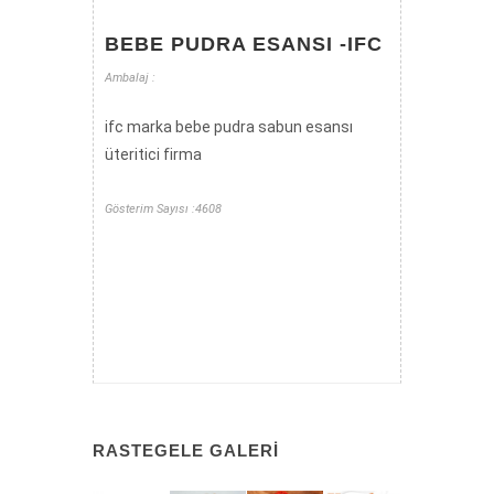
BEBE PUDRA ESANSI -IFC
Ambalaj :
ifc marka bebe pudra sabun esansı
üteritici firma
Gösterim Sayısı :4608
RASTEGELE GALERI