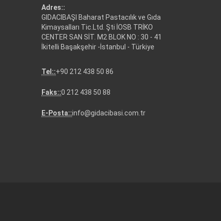
Adres::
GIDACIBAŞI Baharat Pastacılık ve Gıda
Kimaysalları Tic.Ltd. Şti İOSB TRİKO
CENTER SAN SİT. M2 BLOK NO : 30 - 41
İkitelli Başakşehir -İstanbul - Türkiye
Tel::
+90 212 438 50 86
Faks::
0 212 438 50 88
E-Posta::
info@gidacibasi.com.tr